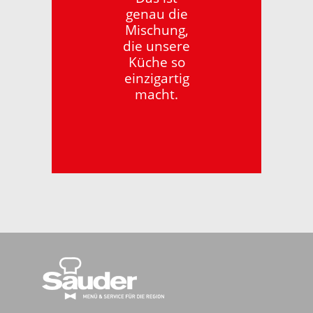
genau die
Mischung,
die unsere
Küche so
einzigartig
macht.