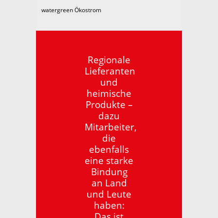
watergreen Ökostrom
Regionale
Lieferanten
und
heimische
Produkte –
dazu
Mitarbeiter,
die
ebenfalls
eine starke
Bindung
an Land
und Leute
haben:
Das ist